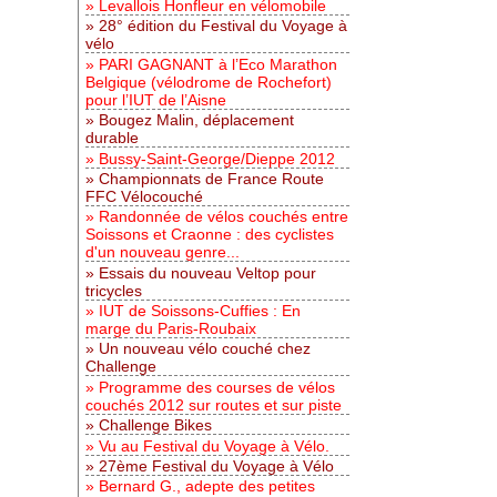
Levallois Honfleur en vélomobile
28° édition du Festival du Voyage à
vélo
PARI GAGNANT à l’Eco Marathon
Belgique (vélodrome de Rochefort)
pour l’IUT de l’Aisne
Bougez Malin, déplacement
durable
Bussy-Saint-George/Dieppe 2012
Championnats de France Route
FFC Vélocouché
Randonnée de vélos couchés entre
Soissons et Craonne : des cyclistes
d'un nouveau genre...
Essais du nouveau Veltop pour
tricycles
IUT de Soissons-Cuffies : En
marge du Paris-Roubaix
Un nouveau vélo couché chez
Challenge
Programme des courses de vélos
couchés 2012 sur routes et sur piste
Challenge Bikes
Vu au Festival du Voyage à Vélo.
27ème Festival du Voyage à Vélo
Bernard G., adepte des petites