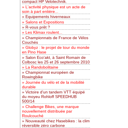
compact HP Velotechnik.
L'activité physique est un acte de
soin à part entière...
Equipements hiverneaux
Salons et Expositions
R-vous prêt ?
Les Klimax roulent...
Championnats de France de Vélos
Couchés
Globyz : le projet de tour du monde
en Pino Hase
Salon Eco'akt, à Saint Romain de
Colbosc les 25 et 26 septembre 2010
La Randobolitaine
Championnat européen de
Rowingbike
Journée du vélo et de la mobilité
durable
Victoire d'un tandem VTT équipé
du moyeu Rohloff SPEEDHUB
500/14
Challenge Bikes, une marque
nouvellement distribuée par
Roulcouché
Nouveauté chez Hasebikes : la clim
réversible zéro carbone