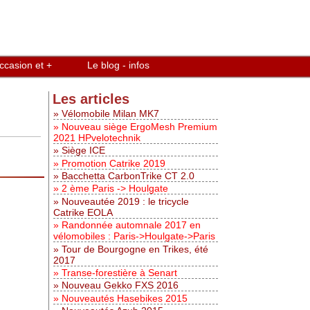
ccasion et +
Le blog - infos
Les articles
Vélomobile Milan MK7
Nouveau siège ErgoMesh Premium
2021 HPvelotechnik
Siège ICE
Promotion Catrike 2019
Bacchetta CarbonTrike CT 2.0
2 ème Paris -> Houlgate
Nouveautée 2019 : le tricycle
Catrike EOLA
Randonnée automnale 2017 en
vélomobiles : Paris->Houlgate->Paris
Tour de Bourgogne en Trikes, été
2017
Transe-forestière à Senart
Nouveau Gekko FXS 2016
Nouveautés Hasebikes 2015