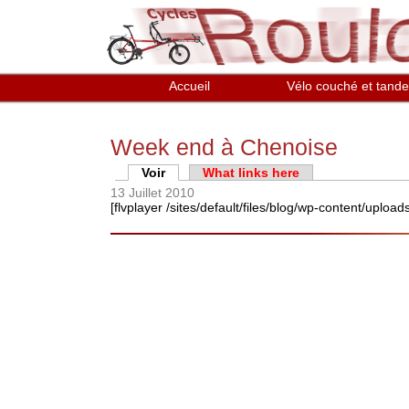
Aller au contenu principal
Accueil
Vélo couché et tand
Week end à Chenoise
Onglets principaux
Voir
(onglet actif)
What links here
13 Juillet 2010
[flvplayer /sites/default/files/blog/wp-content/up