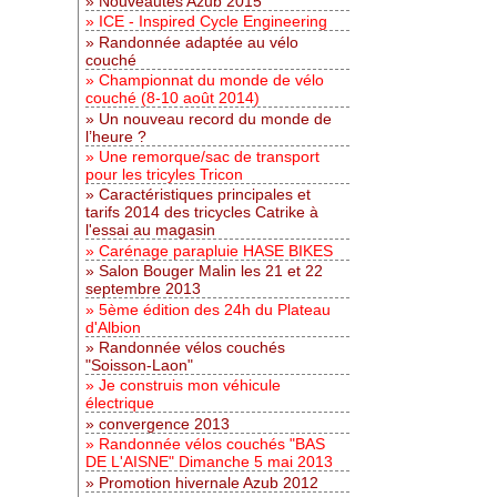
Nouveautés Azub 2015
ICE - Inspired Cycle Engineering
Randonnée adaptée au vélo
couché
Championnat du monde de vélo
couché (8-10 août 2014)
Un nouveau record du monde de
l’heure ?
Une remorque/sac de transport
pour les tricyles Tricon
Caractéristiques principales et
tarifs 2014 des tricycles Catrike à
l'essai au magasin
Carénage parapluie HASE BIKES
Salon Bouger Malin les 21 et 22
septembre 2013
5ème édition des 24h du Plateau
d'Albion
Randonnée vélos couchés
"Soisson-Laon"
Je construis mon véhicule
électrique
convergence 2013
Randonnée vélos couchés "BAS
DE L'AISNE" Dimanche 5 mai 2013
Promotion hivernale Azub 2012