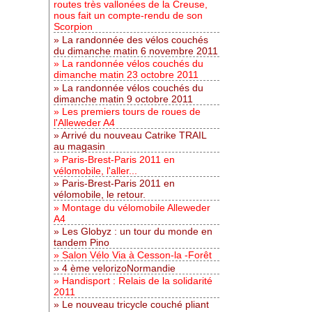
routes très vallonées de la Creuse,
nous fait un compte-rendu de son
Scorpion
La randonnée des vélos couchés
du dimanche matin 6 novembre 2011
La randonnée vélos couchés du
dimanche matin 23 octobre 2011
La randonnée vélos couchés du
dimanche matin 9 octobre 2011
Les premiers tours de roues de
l'Alleweder A4
Arrivé du nouveau Catrike TRAIL
au magasin
Paris-Brest-Paris 2011 en
vélomobile, l'aller...
Paris-Brest-Paris 2011 en
vélomobile, le retour.
Montage du vélomobile Alleweder
A4
Les Globyz : un tour du monde en
tandem Pino
Salon Vélo Via à Cesson-la -Forêt
4 ème velorizoNormandie
Handisport : Relais de la solidarité
2011
Le nouveau tricycle couché pliant