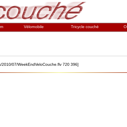
em
Vélomobile
Tricycle couché
O
loads/2010/07/WeekEndVeloCouche.flv 720 396]