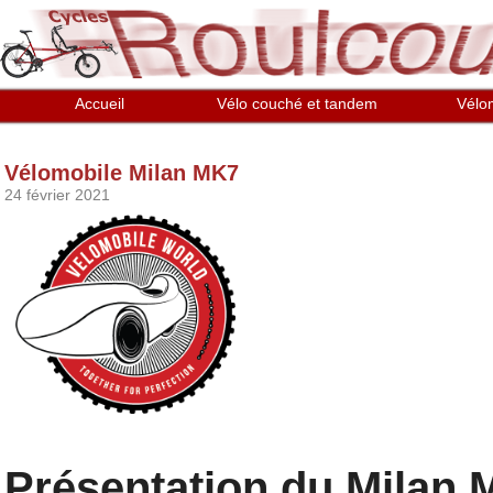
Aller au contenu principal
Accueil
Vélo couché et tandem
Vélo
Vélomobile Milan MK7
24 février 2021
Présentation du Milan