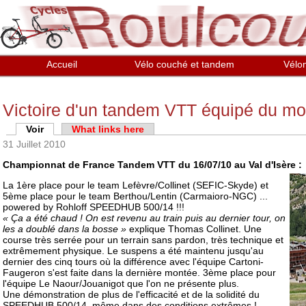
Aller au contenu principal
Accueil
Vélo couché et tandem
Vélo
Victoire d'un tandem VTT équipé du 
Onglets principaux
Voir
(onglet actif)
What links here
31 Juillet 2010
Championnat de France Tandem VTT du 16/07/10 au Val d'Isère :
La 1ère place pour le team Lefèvre/Collinet (SEFIC-Skyde) et
5ème place pour le team Berthou/Lentin (Carmaioro-NGC) ...
powered by Rohloff SPEEDHUB 500/14 !!!
« Ça a été chaud ! On est revenu au train puis au dernier tour, on
les a doublé dans la bosse »
explique Thomas Collinet. Une
course très serrée pour un terrain sans pardon, très technique et
extrêmement physique. Le suspens a été maintenu jusqu'au
dernier des cinq tours où la différence avec l'équipe Cartoni-
Faugeron s'est faite dans la dernière montée. 3ème place pour
l'équipe Le Naour/Jouanigot que l'on ne présente plus.
Une démonstration de plus de l'efficacité et de la solidité du
SPEEDHUB 500/14, même dans des conditions extrêmes !