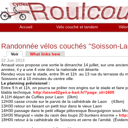
Aller au contenu principal
Accueil
Vélo couché et tandem
Vélo
Randonnée vélos couchés "Soisson-La
Onglets principaux
Voir
(onglet actif)
What links here
22 Juin 2013
Arnaud vous propose une sortie le dimanche 14 juillet, sur une ancie
années, il y a une 4 voie donc la nationale est déserte.
Rendez vous sur le stade, entre 9h et 11h au 13 rue du terrasse du 
Soissons et à 10 minutes du centre ville.
Le planning prévisionel :
Entre 9 h et 11h, on pourra se prêter nos engins sur le stade et faire
blabla technique.
http://aisne02geii.e-kart.fr/?page_id=1600
A 11H départ de Cuffies pour Laon (0km)
12H30 casse croute sur le parvis de la cathédrale de Laon (43km)
13H30 retour en faisant un petit tour dans le vieux Laon
14H30 passage dans le petit village pittoresque Bourguignon sous Mo
15H30 Margival « visite du ravin des loups 20 bunkers énorme »
http:
18H00 retour à la cathédrale de Soissons et verre de l’amitié. (Évidem