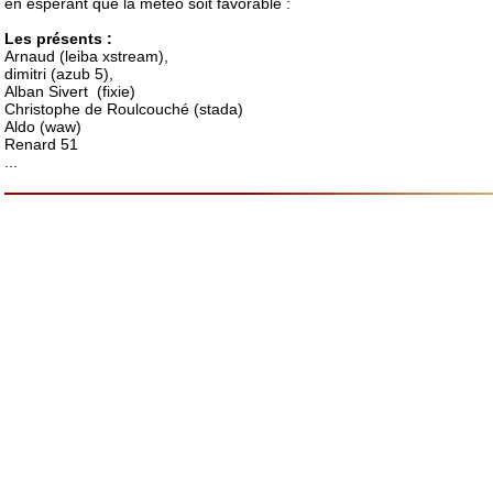
en esperant que la meteo soit favorable :
Les présents :
Arnaud (leiba xstream),
dimitri (azub 5),
Alban Sivert (fixie)
Christophe de Roulcouché (stada)
Aldo (waw)
Renard 51
...