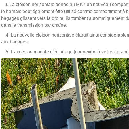
3. La cloison horizontale donne au MK7 un nouveau comparti
le harnais peut également être utilisé comme compartiment à baga
bagages glissent vers la droite, ils tombent automatiquement da
dans la transmission par chaîne.
4. La nouvelle cloison horizontale élargit ainsi considérableme
aux bagages.
5. L'accès au module d'éclairage (connexion à vis) est grand