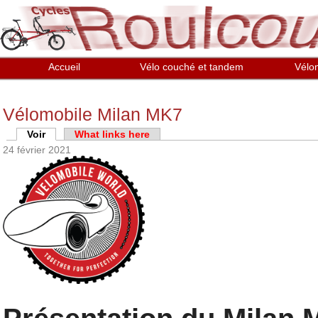
Aller au contenu principal
Accueil
Vélo couché et tandem
Vélo
Vélomobile Milan MK7
Onglets principaux
Voir
(onglet actif)
What links here
24 février 2021