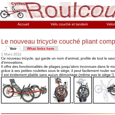
Aller au contenu principal
Accueil
Vélo couché et tandem
Vélo
Le nouveau tricycle couché pliant comp
Onglets principaux
Voir
(onglet actif)
What links here
1 Mars 2011
Ce nouveau tricycle, qui garde un nom d'animal, profite de tout le sa
d'innovations.
Il offre des fonctionnalités de pliages jusqu'alors inconnues dans le mon
grâce à ses petites roulettes sous le siège, il peut facilement rouler su
Il est évidement pliable sans aucun démontage (même pas le siège !) et