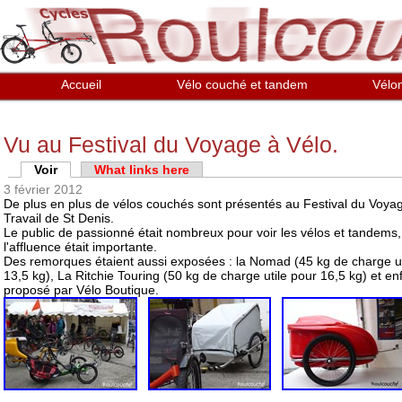
Aller au contenu principal
Accueil
Vélo couché et tandem
Vélo
Vu au Festival du Voyage à Vélo.
Onglets principaux
Voir
(onglet actif)
What links here
3 février 2012
De plus en plus de vélos couchés sont présentés au Festival du Voyage
Travail de St Denis.
Le public de passionné était nombreux pour voir les vélos et tandems, 
l'affluence était importante.
Des remorques étaient aussi exposées : la Nomad (45 kg de charge u
13,5 kg), La Ritchie Touring (50 kg de charge utile pour 16,5 kg) et en
proposé par Vélo Boutique.