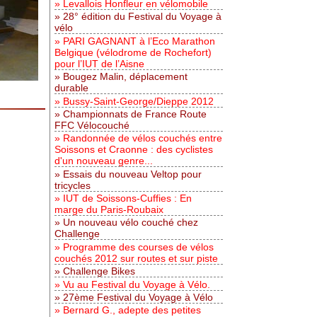
Levallois Honfleur en vélomobile
28° édition du Festival du Voyage à
vélo
PARI GAGNANT à l’Eco Marathon
Belgique (vélodrome de Rochefort)
pour l’IUT de l’Aisne
Bougez Malin, déplacement
durable
Bussy-Saint-George/Dieppe 2012
Championnats de France Route
FFC Vélocouché
Randonnée de vélos couchés entre
Soissons et Craonne : des cyclistes
d'un nouveau genre...
Essais du nouveau Veltop pour
tricycles
IUT de Soissons-Cuffies : En
marge du Paris-Roubaix
Un nouveau vélo couché chez
Challenge
Programme des courses de vélos
couchés 2012 sur routes et sur piste
Challenge Bikes
Vu au Festival du Voyage à Vélo.
27ème Festival du Voyage à Vélo
Bernard G., adepte des petites