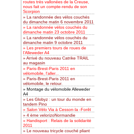
routes très vallonées de la Creuse,
nous fait un compte-rendu de son
Scorpion
La randonnée des vélos couchés
du dimanche matin 6 novembre 2011
La randonnée vélos couchés du
dimanche matin 23 octobre 2011
La randonnée vélos couchés du
dimanche matin 9 octobre 2011
Les premiers tours de roues de
l'Alleweder A4
Arrivé du nouveau Catrike TRAIL
au magasin
Paris-Brest-Paris 2011 en
vélomobile, l'aller...
Paris-Brest-Paris 2011 en
vélomobile, le retour.
Montage du vélomobile Alleweder
A4
Les Globyz : un tour du monde en
tandem Pino
Salon Vélo Via à Cesson-la -Forêt
4 ème velorizoNormandie
Handisport : Relais de la solidarité
2011
Le nouveau tricycle couché pliant