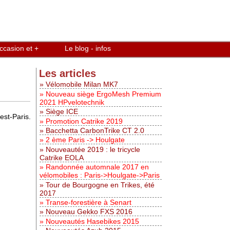
ccasion et +
Le blog - infos
Les articles
Vélomobile Milan MK7
Nouveau siège ErgoMesh Premium
2021 HPvelotechnik
Siège ICE
est-Paris.
Promotion Catrike 2019
Bacchetta CarbonTrike CT 2.0
2 ème Paris -> Houlgate
Nouveautée 2019 : le tricycle
Catrike EOLA
Randonnée automnale 2017 en
vélomobiles : Paris->Houlgate->Paris
Tour de Bourgogne en Trikes, été
2017
Transe-forestière à Senart
Nouveau Gekko FXS 2016
Nouveautés Hasebikes 2015