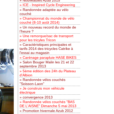
Nouveautés Azub 2015
ICE - Inspired Cycle Engineering
Randonnée adaptée au vélo
couché
Championnat du monde de vélo
couché (8-10 août 2014)
Un nouveau record du monde de
l’heure ?
Une remorque/sac de transport
pour les tricyles Tricon
Caractéristiques principales et
tarifs 2014 des tricycles Catrike à
l'essai au magasin
Carénage parapluie HASE BIKES
Salon Bouger Malin les 21 et 22
septembre 2013
5ème édition des 24h du Plateau
d'Albion
Randonnée vélos couchés
"Soisson-Laon"
Je construis mon véhicule
électrique
convergence 2013
Randonnée vélos couchés "BAS
DE L'AISNE" Dimanche 5 mai 2013
Promotion hivernale Azub 2012