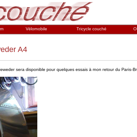
em
Vélomobile
Tricycle couché
O
weder A4
leweder sera disponible pour quelques essais à mon retour du Paris-Br