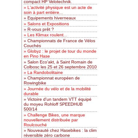
compact HP Velotechnik.
L'activité physique est un acte de
soin à part entière...
Equipements hiverneaux
Salons et Expositions
R-vous prêt ?
Les Klimax roulent...
Championnats de France de Vélos
Couchés
Globyz : le projet de tour du monde
en Pino Hase
Salon Eco'akt, à Saint Romain de
Colbosc les 25 et 26 septembre 2010
La Randobolitaine
Championnat européen de
Rowingbike
Journée du vélo et de la mobilité
durable
Victoire d'un tandem VTT équipé
du moyeu Rohloff SPEEDHUB
500/14
Challenge Bikes, une marque
nouvellement distribuée par
Roulcouché
Nouveauté chez Hasebikes : la clim
réversible zéro carbone