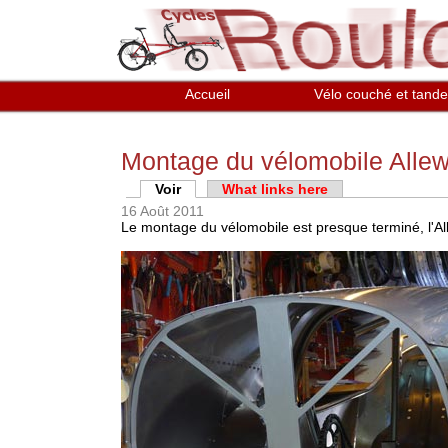
Aller au contenu principal
Accueil
Vélo couché et tand
Montage du vélomobile Alle
Onglets principaux
Voir
(onglet actif)
What links here
16 Août 2011
Le montage du vélomobile est presque terminé, l'Al